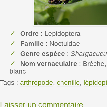
Ordre
: Lepidoptera
Famille
: Noctuidae
Genre espèce
:
Shargacucul
Nom vernaculaire
: Brèche, 
blanc
Tags :
arthropode
,
chenille
,
lépidop
Laisser un commentaire