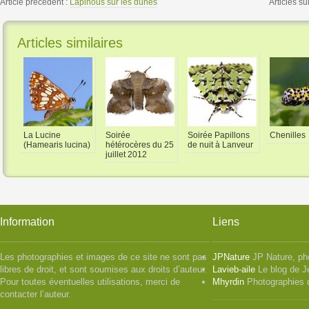
Article précédent :
Lapinous sur les dunes
Articles su
Articles similaires
La Lucine
Soirée
Soirée Papillons
Chenilles
(Hamearis lucina)
hétérocères du 25
de nuit à Lanveur
juillet 2012
Information
Liens
Les photographies et images de ce site ne sont pas
JPNature
JP Nature, ph
libres de droit, et sont soumises aux droits d’auteur.
Lavieb-aile
Le blog de J
Pour toutes éventuelles utilisations, merci de
Mhyrdin
Photographies 
contacter l’auteur.