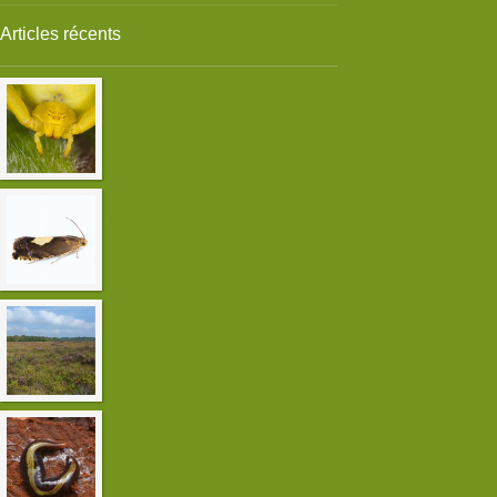
Articles récents
Misumena vatia ( la Misumène
variable ) femelle
Chasse nocturne dans le quartier
de Saint-Marc à Brest
Sortie orthoptères dans les landes
du Vergam
Le Plathelminthe, invasif prédateur
de vers de terre