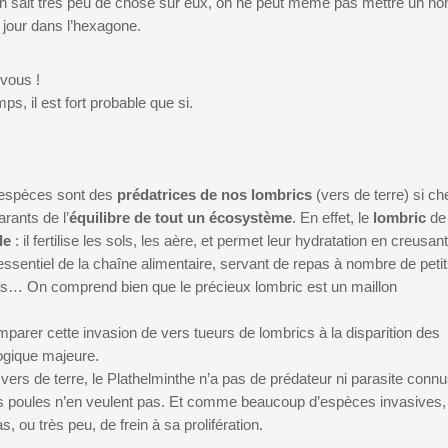
on sait très peu de chose sur eux, on ne peut même pas mettre un n
 jour dans l’hexagone.
-vous !
s, il est fort probable que si.
 espèces sont des
prédatrices de nos lombrics
(vers de terre) si ch
arants de l’
équilibre de tout un écosystème
. En effet, le
lombric
de
le
: il fertilise les sols, les aère, et permet leur hydratation en creusant
essentiel de la chaîne alimentaire, servant de repas à nombre de peti
ns… On comprend bien que le précieux lombric est un maillon
mparer cette invasion de vers tueurs de lombrics à la disparition des
logique majeure.
de vers de terre, le Plathelminthe n’a pas de prédateur ni parasite conn
s poules n’en veulent pas. Et comme beaucoup d’espèces invasives,
 ou très peu, de frein à sa prolifération.