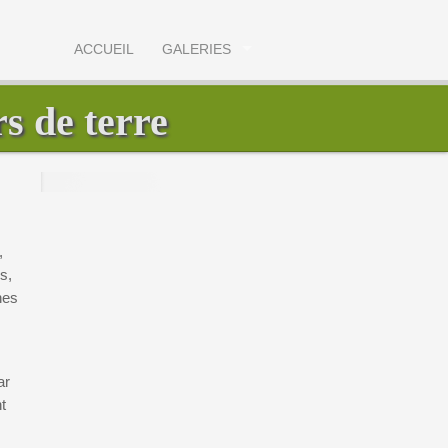
ACCUEIL
GALERIES
s de terre
,
s,
hes
ar
t