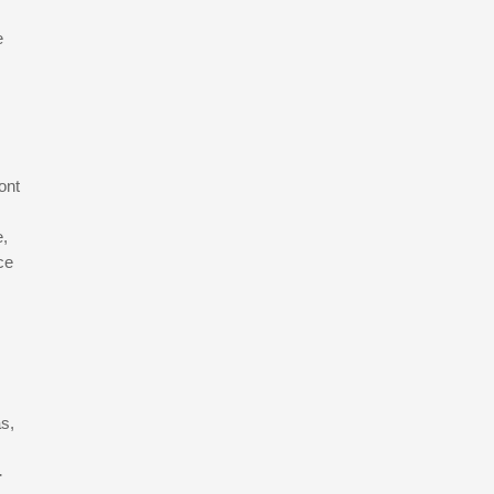
e
ont
e,
ce
s,
-