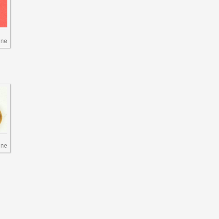
ine
ine