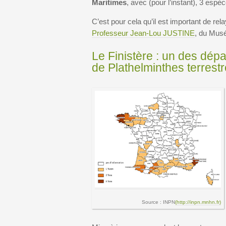
Maritimes
, avec (pour l’instant), 3 espè
C’est pour cela qu’il est important de rel
Professeur Jean-Lou JUSTINE
, du Musé
Le Finistère : un des dép
de Plathelminthes terrestr
Source : INPN
(http://inpn.mnhn.fr)