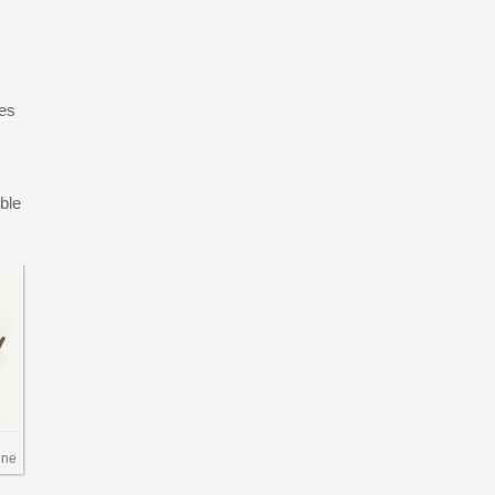
les
mble
ine