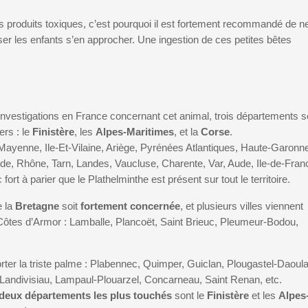
urs produits toxiques, c’est pourquoi il est fortement recommandé de n
sser les enfants s’en approcher. Une ingestion de ces petites bêtes
 investigations en France concernant cet animal, trois départements s
rs : le
Finistère
, les
Alpes-Maritimes
, et la
Corse
.
. Mayenne, Ile-Et-Vilaine, Ariège, Pyrénées Atlantiques, Haute-Garonn
nde, Rhône, Tarn, Landes, Vaucluse, Charente, Var, Aude, Ile-de-Fran
ort à parier que le Plathelminthe est présent sur tout le territoire.
e la
Bretagne
soit
fortement concernée
, et plusieurs villes viennent
s Côtes d’Armor : Lamballe, Plancoët, Saint Brieuc, Pleumeur-Bodou,
ter la triste palme : Plabennec, Quimper, Guiclan, Plougastel-Daoula
Landivisiau, Lampaul-Plouarzel, Concarneau, Saint Renan, etc.
deux départements les plus touchés
sont le
Finistère
et les
Alpes