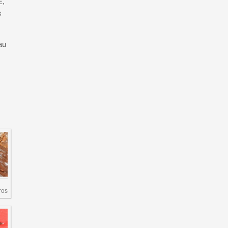
E,
s
au
ros