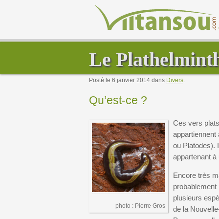
Le Plathelminth
Posté le 6 janvier 2014 dans
Divers
.
Qu’est-ce ?
Ces vers plats
appartiennent
ou Platodes). 
appartenant à
Encore très ma
probablement p
plusieurs espè
photo : Pierre Gros
de la Nouvelle