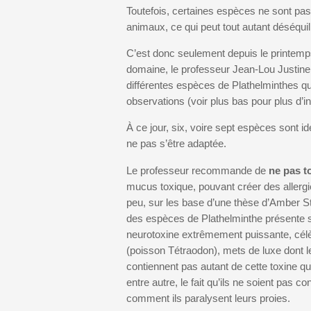
Toutefois, certaines espèces ne sont pas 
animaux, ce qui peut tout autant déséquil
C’est donc seulement depuis le printemps 
domaine, le professeur Jean-Lou Justine,
différentes espèces de Plathelminthes qui
observations (voir plus bas pour plus d’i
À ce jour, six, voire sept espèces sont ide
ne pas s’être adaptée.
Le professeur recommande de
ne pas t
mucus toxique, pouvant créer des allergi
peu, sur les base d’une thèse d’Amber St
des espèces de Plathelminthe présente sur
neurotoxine extrêmement puissante, célè
(poisson Tétraodon), mets de luxe dont le
contiennent pas autant de cette toxine q
entre autre, le fait qu’ils ne soient pas
comment ils paralysent leurs proies.