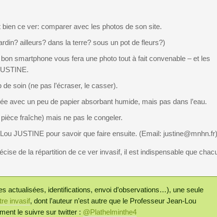
st bien ce ver: comparer avec les photos de son site.
jardin? ailleurs? dans la terre? sous un pot de fleurs?)
 bon smartphone vous fera une photo tout à fait convenable – et les
 JUSTINE.
de soin (ne pas l’écraser, le casser).
mée avec un peu de papier absorbant humide, mais pas dans l’eau.
, pièce fraîche) mais ne pas le congeler.
Lou JUSTINE pour savoir que faire ensuite. (Email: justine@mnhn.fr
récise de la répartition de ce ver invasif, il est indispensable que chac
es actualisées, identifications, envoi d’observations…), une seule
re invasif
, dont l’auteur n’est autre que le Professeur Jean-Lou
nt le suivre sur twitter :
@Plathelminthe4