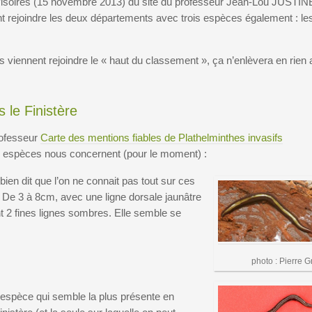
rovisoires (15 novembre 2013) du site du professeur Jean-Lou JUSTIN
t rejoindre les deux départements avec trois espèces également : le
 viennent rejoindre le « haut du classement », ça n’enlèvera en rien 
 le Finistère
rofesseur
Carte des mentions fiables de Plathelminthes invasifs
is espèces nous concernent (pour le moment) :
ien dit que l’on ne connait pas tout sur ces
De 3 à 8cm, avec une ligne dorsale jaunâtre
nt 2 fines lignes sombres. Elle semble se
photo : Pierre G
 l’espèce qui semble la plus présente en