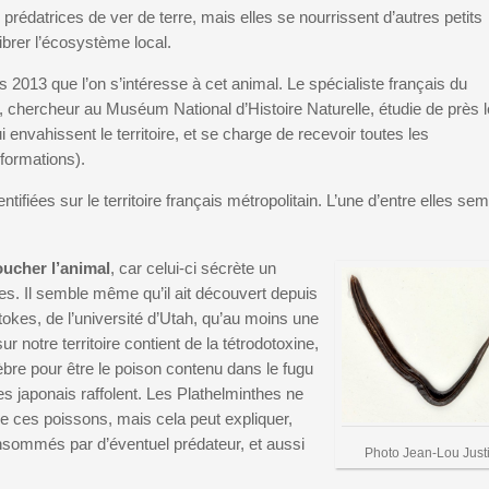
prédatrices de ver de terre, mais elles se nourrissent d’autres petits
ibrer l’écosystème local.
2013 que l’on s’intéresse à cet animal. Le spécialiste français du
 chercheur au Muséum National d’Histoire Naturelle, étudie de près 
 envahissent le territoire, et se charge de recevoir toutes les
nformations).
ntifiées sur le territoire français métropolitain. L’une d’entre elles se
oucher l’animal
, car celui-ci sécrète un
es. Il semble même qu’il ait découvert depuis
okes, de l’université d’Utah, qu’au moins une
 notre territoire contient de la tétrodotoxine,
bre pour être le poison contenu dans le fugu
s japonais raffolent. Les Plathelminthes ne
ue ces poissons, mais cela peut expliquer,
 consommés par d’éventuel prédateur, et aussi
Photo Jean-Lou Just