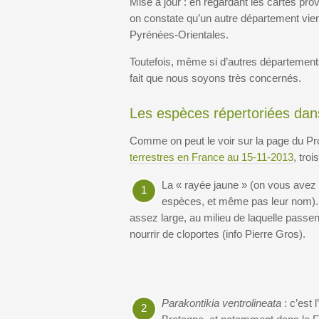
Mise à jour : en regardant les cartes p
on constate qu’un autre département vien
Pyrénées-Orientales.
Toutefois, même si d’autres départements
fait que nous soyons très concernés.
Les espèces répertoriées dans
Comme on peut le voir sur la page du P
terrestres en France au 15-11-2013
, tro
La « rayée jaune » (on vous avez b
1
espèces, et même pas leur nom). 
assez large, au milieu de laquelle passe
nourrir de cloportes (info Pierre Gros).
Parakontikia ventrolineata
: c’est
2