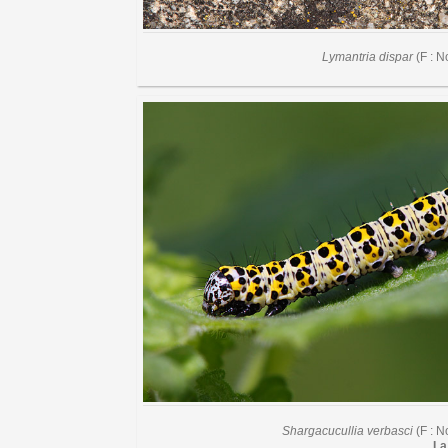
Lymantria dispar
(F : N
Shargacucullia verbasci
(F : N
La