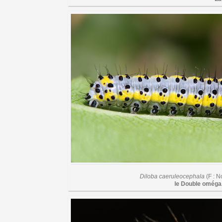
Diloba caeruleocephala
(F : N
le Double oméga,