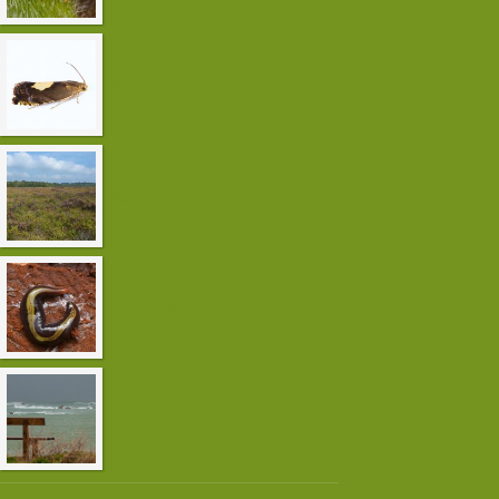
Chasse nocturne dans le quartier
de Saint-Marc à Brest
Sortie orthoptères dans les landes
du Vergam
Le Plathelminthe, invasif prédateur
de vers de terre
Tempête du 23 décembre 2013 sur
le Finistère