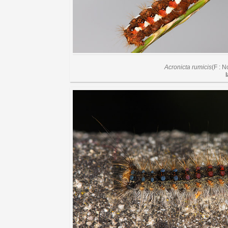
Acronicta rumicis
(F : N