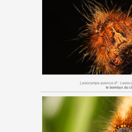
Lasiocampa quercus
(F : Lasio
le bombyx du c