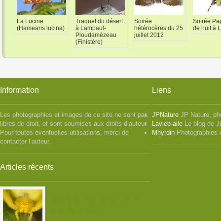
La Lucine
Traquet du désert
Soirée
Soirée Pap
(Hamearis lucina)
à Lampaul-
hétérocères du 25
de nuit à 
Ploudamézeau
juillet 2012
(Finistère)
Information
Liens
Les photographies et images de ce site ne sont pas
JPNature
JP Nature, ph
libres de droit, et sont soumises aux droits d’auteur.
Lavieb-aile
Le blog de J
Pour toutes éventuelles utilisations, merci de
Mhyrdin
Photographies 
contacter l’auteur.
Articles récents
Misumena vatia ( la Misumène
variable ) femelle