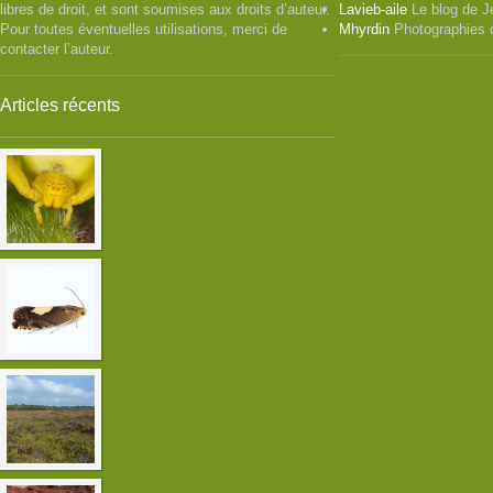
libres de droit, et sont soumises aux droits d’auteur.
Lavieb-aile
Le blog de J
Pour toutes éventuelles utilisations, merci de
Mhyrdin
Photographies 
contacter l’auteur.
Articles récents
Misumena vatia ( la Misumène
variable ) femelle
Chasse nocturne dans le quartier
de Saint-Marc à Brest
Sortie orthoptères dans les landes
du Vergam