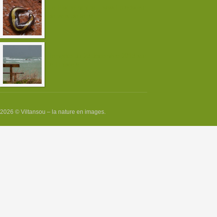
Le Plathelminthe, invasif prédateur
de vers de terre
Tempête du 23 décembre 2013 sur
le Finistère
2026 © Viltansou – la nature en images.