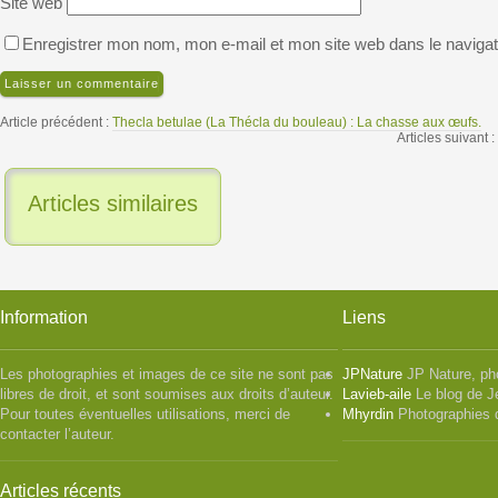
Site web
Enregistrer mon nom, mon e-mail et mon site web dans le naviga
Article précédent :
Thecla betulae (La Thécla du bouleau) : La chasse aux œufs.
Articles suivant :
Articles similaires
Information
Liens
Les photographies et images de ce site ne sont pas
JPNature
JP Nature, ph
libres de droit, et sont soumises aux droits d’auteur.
Lavieb-aile
Le blog de J
Pour toutes éventuelles utilisations, merci de
Mhyrdin
Photographies 
contacter l’auteur.
Articles récents