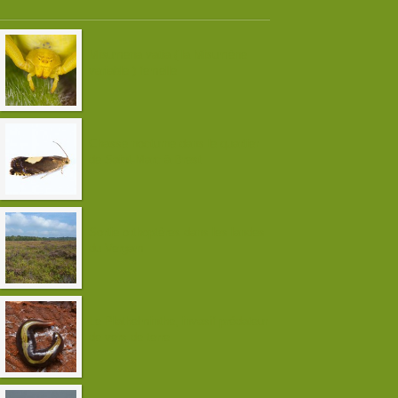
Misumena vatia ( la Misumène
variable ) femelle
Chasse nocturne dans le quartier
de Saint-Marc à Brest
Sortie orthoptères dans les landes
du Vergam
Le Plathelminthe, invasif prédateur
de vers de terre