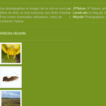
Les photographies et images de ce site ne sont pas
JPNature
JP Nature, ph
libres de droit, et sont soumises aux droits d’auteur.
Lavieb-aile
Le blog de J
Pour toutes éventuelles utilisations, merci de
Mhyrdin
Photographies 
contacter l’auteur.
Articles récents
Misumena vatia ( la Misumène
variable ) femelle
Chasse nocturne dans le quartier
de Saint-Marc à Brest
Sortie orthoptères dans les landes
du Vergam