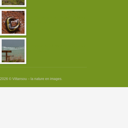
Le Plathelminthe, invasif prédateur
de vers de terre
Tempête du 23 décembre 2013 sur
le Finistère
2026 © Viltansou – la nature en images.