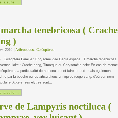
e la suite ...
imarcha tenebricosa ( Crache
ang )
vr. 2010 |
Arthropodes
,
Coléoptères
e : Coleoptera Famille : Chrysomelidae Genre espèce : Timarcha tenebricosa
vernaculaire : Crache-sang, Timarque ou Chrysomèle noire En cas de menac
léoptère a la particularité de non seulement faire le mort, mais également
ttre par la bouche ou les articulations un liquide rouge sang, d’où son nom
culaire. Aptère, ses élytres sont...
e la suite ...
arve de Lampyris noctiluca (
ampyre, ver luisant )