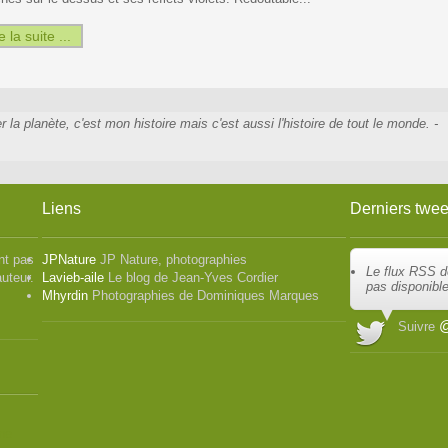
e la suite ...
la planète, c'est mon histoire mais c'est aussi l'histoire de tout le monde. -
Liens
Derniers twee
nt pas
JPNature
JP Nature, photographies
Le flux RSS d
auteur.
Lavieb-aile
Le blog de Jean-Yves Cordier
pas disponibl
Mhyrdin
Photographies de Dominiques Marques
@
Suivre
ne