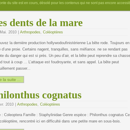
onte du site est en cours, désolé pour les contenus qui ne sont pas encore accessibl
es dents de la mare
Mai. 2010 |
Arthropodes
,
Coléoptères
uvez la dernière production hollywodoufinistérienne La bête rode. Toujours en
 d’une proie. Certains nagent, tranquilles, sans méfiance. ne se rendant pas
e du danger qui est si près. Un peu d’air, et la bête peut reprendre sa chasse
 tout à coup … L’attaque est foudroyante, et sans appel. La bête peut
uillement passer...
e la suite ...
hilonthus cognatus
vr. 2010 |
Arthropodes
,
Coléoptères
 : Coleoptera Famille : Staphylinidae Genre espèce : Philonthus cognatus Ce
 coléoptère, rencontré ici en difficulté dans une petite mare en sous-bois.