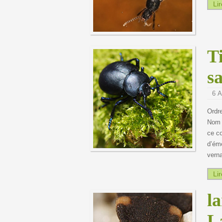
Lir
T
s
6 A
Ordr
Nom 
ce co
d’éme
verna
Lir
l
L