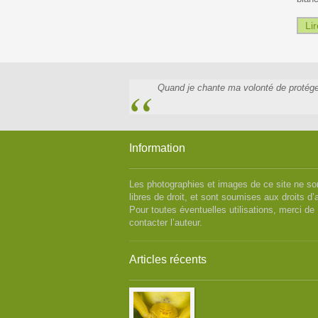
Lir
Quand je chante ma volonté de protéger 
Information
Les photographies et images de ce site ne so
libres de droit, et sont soumises aux droits d’
Pour toutes éventuelles utilisations, merci de
contacter l’auteur.
Articles récents
Misumena vatia ( la Misumè