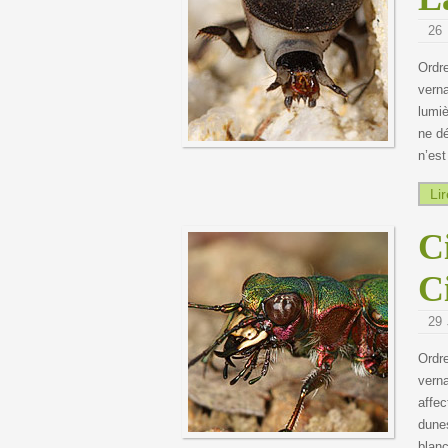
26 
Ordr
verna
lumiè
ne dé
n’est
Lir
C
C
29 
Ordr
verna
affec
dune
blanc