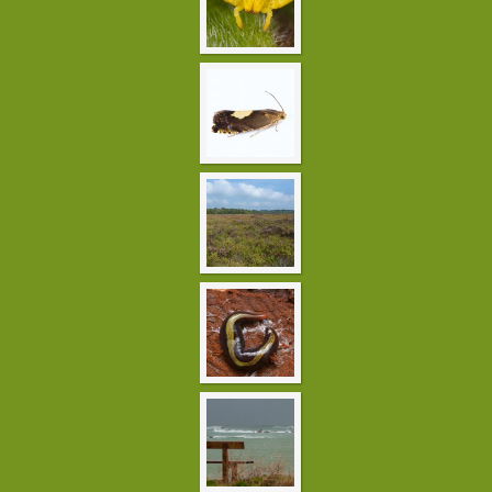
variable ) femelle
Chasse nocturne dans le qua
de Saint-Marc à Brest
Sortie orthoptères dans les 
du Vergam
Le Plathelminthe, invasif pr
de vers de terre
Tempête du 23 décembre 20
le Finistère