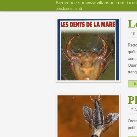
Bienvenue sur www.viltansou.com.
La ref
prochainement)
L
10 
Retro
quête
compt
Quand
tranq
Lir
P
7 A
Ordre
petit