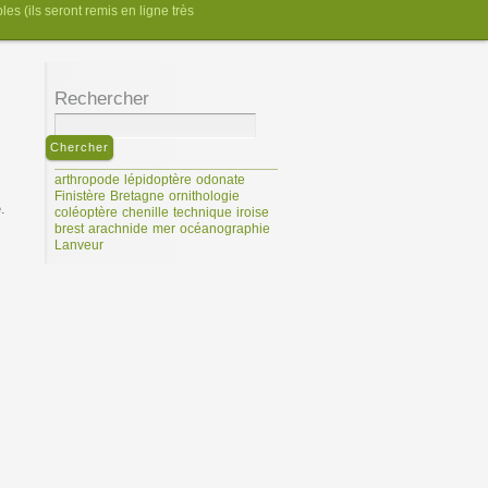
es (ils seront remis en ligne très
Rechercher
arthropode
lépidoptère
odonate
Finistère
Bretagne
ornithologie
.
coléoptère
chenille
technique
iroise
brest
arachnide
mer
océanographie
Lanveur