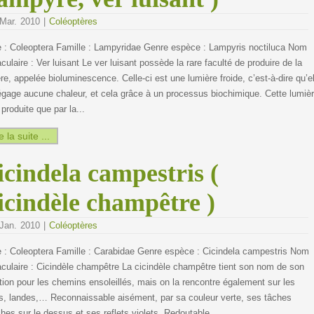
Mar. 2010 |
Coléoptères
e : Coleoptera Famille : Lampyridae Genre espèce : Lampyris noctiluca Nom
culaire : Ver luisant Le ver luisant possède la rare faculté de produire de la
re, appelée bioluminescence. Celle-ci est une lumière froide, c’est-à-dire qu’el
gage aucune chaleur, et cela grâce à un processus biochimique. Cette lumiè
 produite que par la...
e la suite ...
icindela campestris (
icindèle champêtre )
Jan. 2010 |
Coléoptères
e : Coleoptera Famille : Carabidae Genre espèce : Cicindela campestris Nom
culaire : Cicindèle champêtre La cicindèle champêtre tient son nom de son
tion pour les chemins ensoleillés, mais on la rencontre également sur les
s, landes,… Reconnaissable aisément, par sa couleur verte, ses tâches
hes sur le dessus et ses reflets violets. Redoutable...