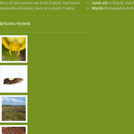
droit, et sont soumises aux droits d’auteur. Pour toutes
Lavieb-aile
Le blog de Jean-Y
éventuelles utilisations, merci de contacter l’auteur.
Mhyrdin
Photographies de D
Articles récents
Misumena vatia ( la Misumène variable )
femelle
Chasse nocturne dans le quartier de
Saint-Marc à Brest
Sortie orthoptères dans les landes du
Vergam
Le Plathelminthe, invasif prédateur de