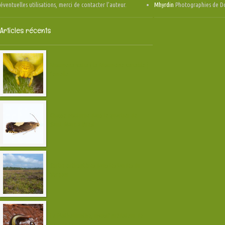
éventuelles utilisations, merci de contacter l’auteur.
Mhyrdin
Photographies de D
Articles récents
Misumena vatia ( la Misumène variable )
femelle
Chasse nocturne dans le quartier de
Saint-Marc à Brest
Sortie orthoptères dans les landes du
Vergam
Le Plathelminthe, invasif prédateur de
vers de terre