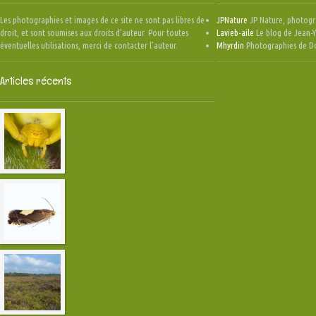
Les photographies et images de ce site ne sont pas libres de
JPNature
JP Nature, photogr
droit, et sont soumises aux droits d’auteur. Pour toutes
Lavieb-aile
Le blog de Jean-Y
éventuelles utilisations, merci de contacter l’auteur.
Mhyrdin
Photographies de D
Articles récents
Misumena vatia ( la Misumène variable )
femelle
Chasse nocturne dans le quartier de
Saint-Marc à Brest
Sortie orthoptères dans les landes du
Vergam