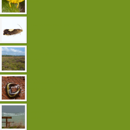
femelle
Chasse nocturne dans le quartier de
Saint-Marc à Brest
Sortie orthoptères dans les landes du
Vergam
Le Plathelminthe, invasif prédateur de
vers de terre
Tempête du 23 décembre 2013 sur le
Finistère