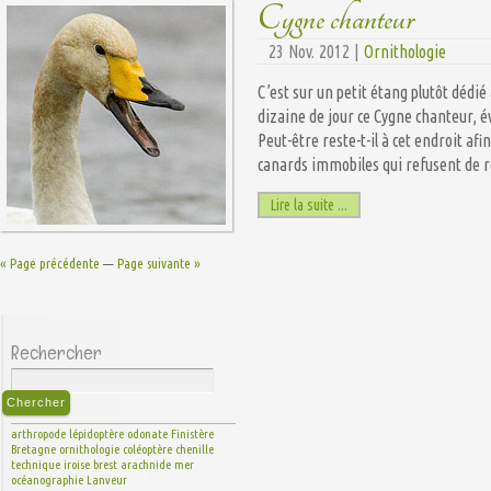
Cygne chanteur
23 Nov. 2012 |
Ornithologie
C’est sur un petit étang plutôt dédié
dizaine de jour ce Cygne chanteur, é
Peut-être reste-t-il à cet endroit af
canards immobiles qui refusent de ré
Lire la suite ...
« Page précédente
—
Page suivante »
Rechercher
arthropode
lépidoptère
odonate
Finistère
Bretagne
ornithologie
coléoptère
chenille
technique
iroise
brest
arachnide
mer
océanographie
Lanveur