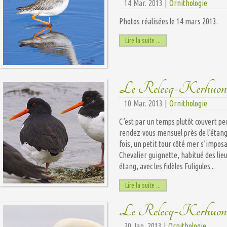
14 Mar. 2013 |
Ornithologie
Photos réalisées le 14 mars 2013.
Lire la suite ...
Le Relecq-Kerhuon : r
10 Mar. 2013 |
Ornithologie
C’est par un temps plutôt couvert peu
rendez-vous mensuel près de l’étang
fois, un petit tour côté mer s’impos
Chevalier guignette, habitué des lieu
étang, avec les fidèles Fuligules...
Lire la suite ...
Le Relecq-Kerhuon : 
20 Jan. 2013 |
Ornithologie