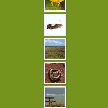
femelle
Chasse nocturne dans le quartier 
Saint-Marc à Brest
Sortie orthoptères dans les landes
Vergam
Le Plathelminthe, invasif prédateu
vers de terre
Tempête du 23 décembre 2013 sur
Finistère