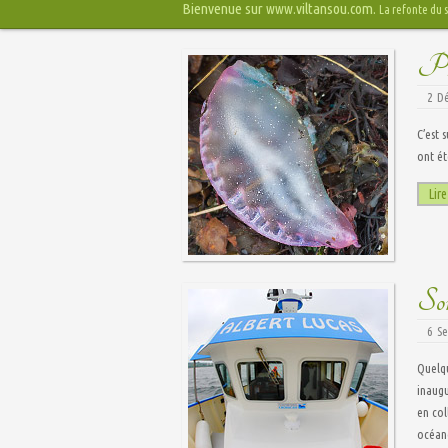
Bienvenue sur www.viltansou.com.
La refonte du s
Phy
2 D
C’est 
ont ét
Lire
Sor
6 S
Quelqu
inaugu
en col
océano