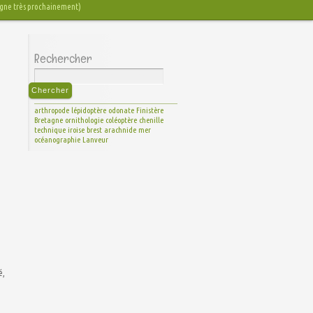
 ligne très prochainement)
Rechercher
arthropode
lépidoptère
odonate
Finistère
Bretagne
ornithologie
coléoptère
chenille
technique
iroise
brest
arachnide
mer
océanographie
Lanveur
é,