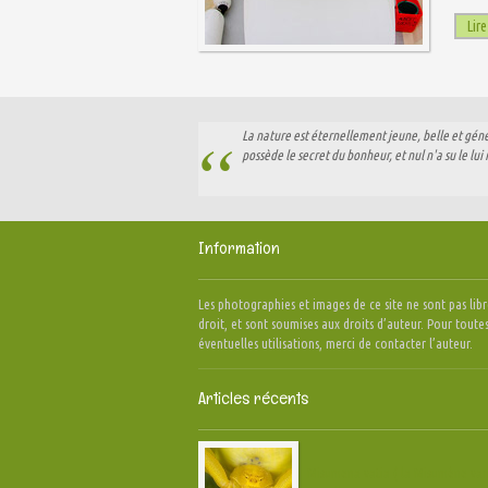
Lire
La nature est éternellement jeune, belle et génére
possède le secret du bonheur, et nul n'a su le lui r
Information
Les photographies et images de ce site ne sont pas libr
droit, et sont soumises aux droits d’auteur. Pour toute
éventuelles utilisations, merci de contacter l’auteur.
Articles récents
Misumena vatia ( la Misumène vari