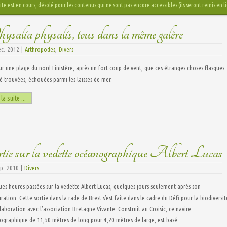
ite est en cours, désolé pour les contenus qui ne sont pas encore accessibles (ils seront remis en
salia physalis, tous dans la même galère
éc. 2012 |
Arthropodes
,
Divers
sur une plage du nord Finistère, après un fort coup de vent, que ces étranges choses flasques
é trouvées, échouées parmi les laisses de mer.
 la suite ...
tie sur la vedette océanographique Albert Lucas
ep. 2010 |
Divers
es heures passées sur la vedette Albert Lucas, quelques jours seulement après son
ration. Cette sortie dans la rade de Brest s’est faite dans le cadre du Défi pour la biodiversit
laboration avec l’association Bretagne Vivante. Construit au Croisic, ce navire
graphique de 11,50 mètres de long pour 4,20 mètres de large, est basé...