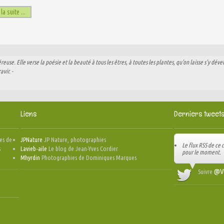
 la suite ...
use. Elle verse la poésie et la beauté à tous les êtres, à toutes les plantes, qu'on laisse s'y déve
avir. -
Liens
Derniers tweet
es de
JPNature
JP Nature, photographies
Le flux RSS de ce
s
Lavieb-aile
Le blog de Jean-Yves Cordier
pour le moment.
Mhyrdin
Photographies de Dominiques Marques
@Vi
Suivre
able )