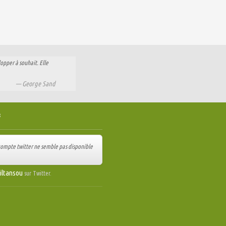
lopper à souhait. Elle
George Sand
s
 compte twitter ne semble pas disponible
ltansou
sur Twitter.