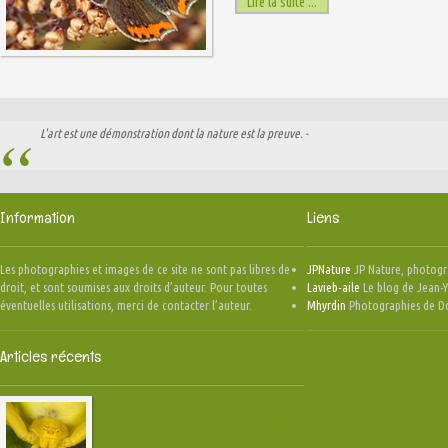
Lire la suite ...
L'art est une démonstration dont la nature est la preuve. -
Information
Liens
Les photographies et images de ce site ne sont pas libres de
JPNature
JP Nature, photogr
droit, et sont soumises aux droits d’auteur. Pour toutes
Lavieb-aile
Le blog de Jean-Y
éventuelles utilisations, merci de contacter l’auteur.
Mhyrdin
Photographies de D
Articles récents
Misumena vatia ( la Misumène variable )
femelle