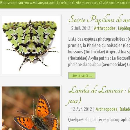
Bienvenue sur www.viltansou.com.
La refonte du site est en cours, désolé pour les conten
Soirée Papillons de n
5 Juil. 2012 |
Arthropodes
,
Lépido
Liste des espèces photographiées : 
prunier, la Phalène du noisetier (G
buissons (Tortricidae) Argyresthia sp
(Noctuidae) Axylia putris : La Noctuel
phalène du bouleau (Geometridae) Cne
Lire la suite ...
Landes de Lanveur : le
jour)
12 Avr. 2012 |
Arthropodes
,
Balad
Quelques rhopalocères photographié