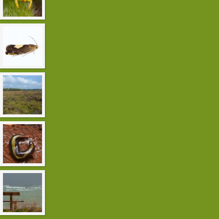
Chasse nocturne dans le quartier de
Saint-Marc à Brest
Sortie orthoptères dans les landes du
Vergam
Le Plathelminthe, invasif prédateur de
vers de terre
Tempête du 23 décembre 2013 sur le
Finistère