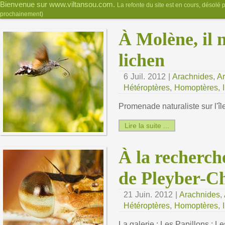
Bienvenue sur www.viltansou.com.
La refonte du site est en cours, désolé 
prochainement)
À Molène, il 
lichen
6 Juil. 2012 |
Arachnides
,
Ar
Hétéroptères
,
Homoptères
,
Promenade naturaliste sur l'î
Lire la suite ...
À la recherche
de Pleyber-Ch
21 Juin. 2012 |
Arachnides
,
Hétéroptères
,
Homoptères
,
La galerie : Les Papillons : Le