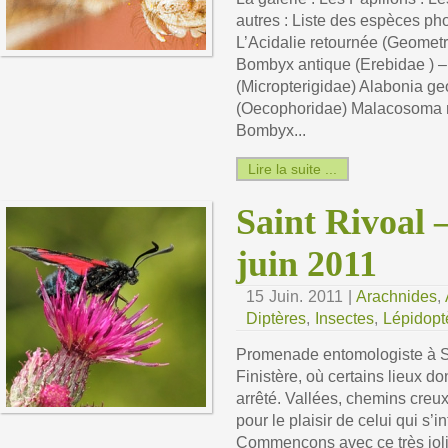
autres : Liste des espèces pho
L’Acidalie retournée (Geometri
Bombyx antique (Erebidae ) – 
(Micropterigidae) Alabonia geo
(Oecophoridae) Malacosoma neu
Bombyx...
Lire la suite ...
Saint Rivoal –
juin 2011
15 Juin. 2011 |
Arachnides
,
Diptères
,
Insectes
,
Lépidopt
Promenade entomologiste à S
Finistère, où certains lieux d
arrêté. Vallées, chemins creux
pour le plaisir de celui qui s’i
Commençons avec ce très joli 