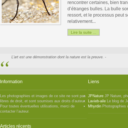
rencontrer certaines, bien tra
d’étranges bulles. La bulle sor
ressort, et le processus peut 
relativement...
Lire la suite ...
L'art est une démonstration dont la nature est la preuve. -
Information
Liens
Les photographies et images de ce site ne sont pas
JPNature
JP Nature, ph
libres de droit, et sont soumises aux droits d’auteur.
Lavieb-aile
Le blog de J
Pour toutes éventuelles utilisations, merci de
Mhyrdin
Photographies 
contacter l’auteur.
Articles récents