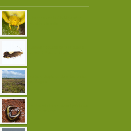
Misumena vatia ( la Misumène
variable ) femelle
Chasse nocturne dans le quartier
de Saint-Marc à Brest
Sortie orthoptères dans les landes
du Vergam
Le Plathelminthe, invasif prédateur
de vers de terre