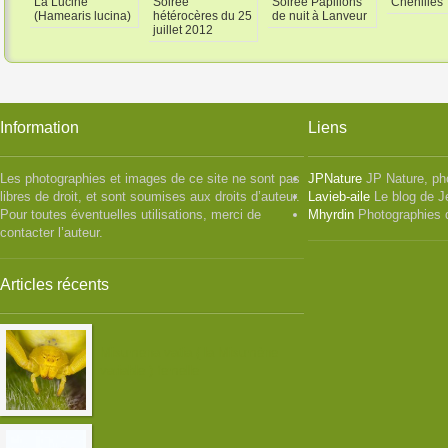
La Lucine
Soirée
Soirée Papillons
Chenilles
(Hamearis lucina)
hétérocères du 25
de nuit à Lanveur
juillet 2012
Information
Liens
Les photographies et images de ce site ne sont pas
JPNature
JP Nature, ph
libres de droit, et sont soumises aux droits d’auteur.
Lavieb-aile
Le blog de J
Pour toutes éventuelles utilisations, merci de
Mhyrdin
Photographies 
contacter l’auteur.
Articles récents
Misumena vatia ( la Misumène
variable ) femelle