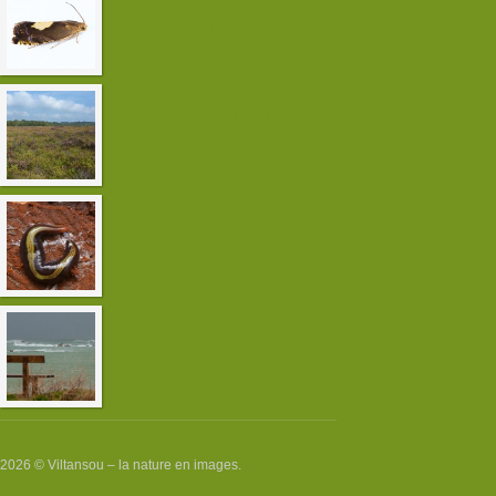
Chasse nocturne dans le quartier
de Saint-Marc à Brest
Sortie orthoptères dans les landes
du Vergam
Le Plathelminthe, invasif prédateur
de vers de terre
Tempête du 23 décembre 2013 sur
le Finistère
2026 © Viltansou – la nature en images.