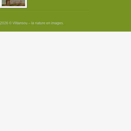
2026 © Viltansou – la nature en images.