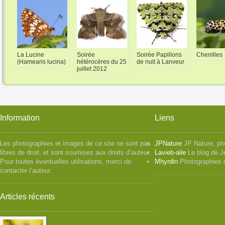
La Lucine
Soirée
Soirée Papillons
Chenilles
(Hamearis lucina)
hétérocères du 25
de nuit à Lanveur
juillet 2012
Information
Liens
Les photographies et images de ce site ne sont pas
JPNature
JP Nature, ph
libres de droit, et sont soumises aux droits d’auteur.
Lavieb-aile
Le blog de J
Pour toutes éventuelles utilisations, merci de
Mhyrdin
Photographies 
contacter l’auteur.
Articles récents