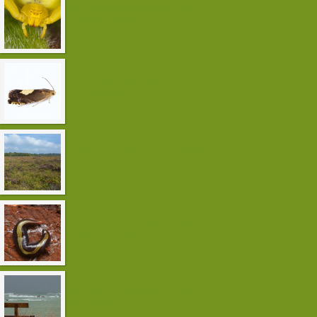
Misumena vatia ( la Misumène
variable ) femelle
Chasse nocturne dans le quartier
de Saint-Marc à Brest
Sortie orthoptères dans les landes
du Vergam
Le Plathelminthe, invasif prédateur
de vers de terre
Tempête du 23 décembre 2013 sur
le Finistère