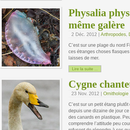
Physalia physa
même galère
2 Déc. 2012 |
Arthropodes
,
C’est sur une plage du nord Fi
ces étranges choses flasques 
laisses de mer.
Lire la suite ...
Cygne chante
23 Nov. 2012 |
Ornithologie
C’est sur un petit étang plutô
depuis une dizaine de jour ce
des canards en plastique. Peut-
comprendre l’attitude peu cou
refusent de répondre à ses que