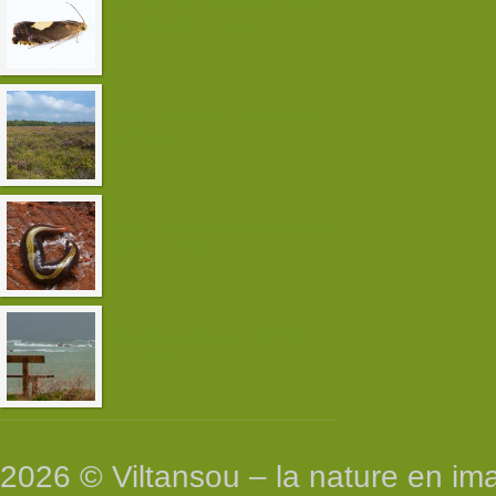
Chasse nocturne dans le quartier
de Saint-Marc à Brest
Sortie orthoptères dans les landes
du Vergam
Le Plathelminthe, invasif prédateur
de vers de terre
Tempête du 23 décembre 2013 sur
le Finistère
2026 © Viltansou – la nature en im