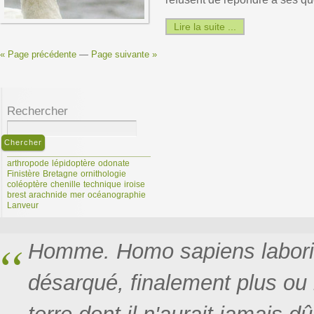
Lire la suite ...
« Page précédente
—
Page suivante »
Rechercher
arthropode
lépidoptère
odonate
Finistère
Bretagne
ornithologie
coléoptère
chenille
technique
iroise
brest
arachnide
mer
océanographie
Lanveur
Homme. Homo sapiens labori
désarqué, finalement plus ou 